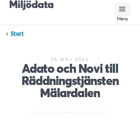
Meny
Meny
Start
26 MAJ 2023
Adato och Novi till
Räddningstjänsten
Mälardalen