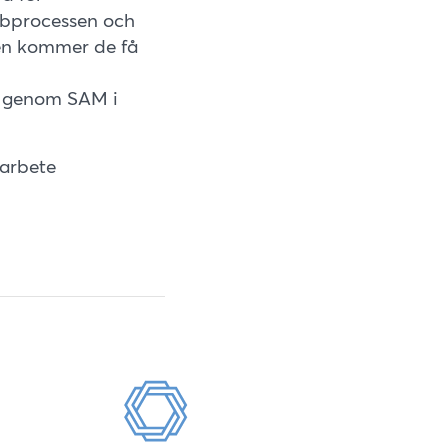
abprocessen och
men kommer de få
jö genom SAM i
marbete