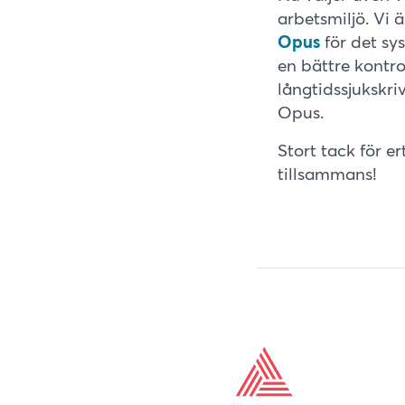
arbetsmiljö. Vi
Opus
för det sy
en bättre kontr
långtidssjukskr
Opus.
Stort tack för e
tillsammans!