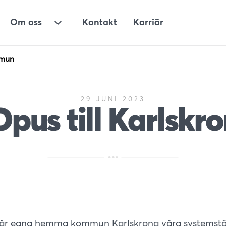
Om oss
Kontakt
Karriär
ermeny för Lösningar
Undermeny för Om oss
mmun
29 JUNI 2023
Opus till Karlsk
 vår egna hemma kommun Karlskrona våra systemstö