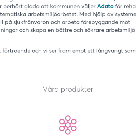
 är oerhört glada att kommunen väljer
Adato
för reh
stematiska arbetsmiljöarbetet. Med hjälp av syste
oll på sjukfrånvaron och arbeta förebyggande mot
ivningar och skapa en bättre och säkrare arbetsmil
rt förtroende och vi ser fram emot ett långvarigt sa
Våra produkter