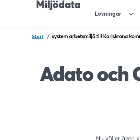
Lösningar
Und
Start
/
system arbetsmiljö till Karlskrona ko
Adato och 
Nu väljer även