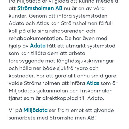
På Miljödata är vi glada att kunna meddela
att
Strömsholmen AB
nu är en av våra
kunder. Genom att införa systemstöden
Adato och Atlas kan Strömsholmen få full
koll på alla sina rehabärenden och
rehabdokumentation. De har även med
hjälp av
Adato
fått ett utmärkt systemstöd
som kan tillåta dem att arbeta
förebyggande mot långtidssjukskrivningar
och hålla ner både sjukfrånvaro och
kostnader. För att göra allt ännu smidigare
valde Strömsholmen att införa
Atlas
som är
Miljödatas sjukanmälan och friskanmälan
tjänst som är direktkopplad till Adato.
Vi på
Miljödata
ser fram emot ett givande
samarbete med Strömsholmen AB!