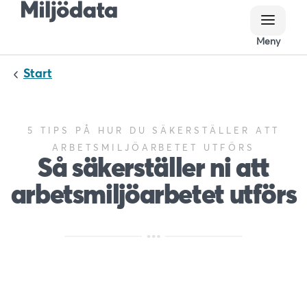
Meny
Meny
Start
5 TIPS PÅ HUR DU SÄKERSTÄLLER ATT
ARBETSMILJÖARBETET UTFÖRS
Så säkerställer ni att
arbetsmiljöarbetet utförs