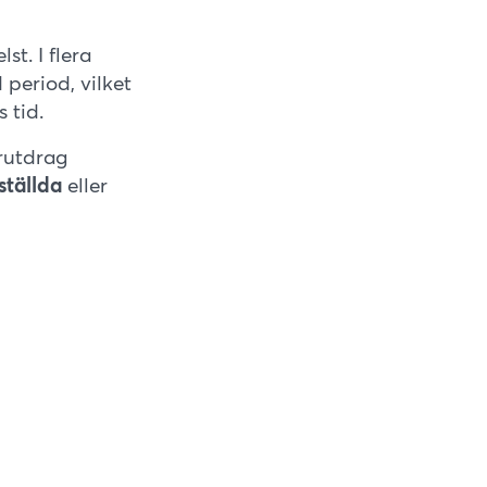
st. I flera
period, vilket
 tid.
erutdrag
ställda
eller