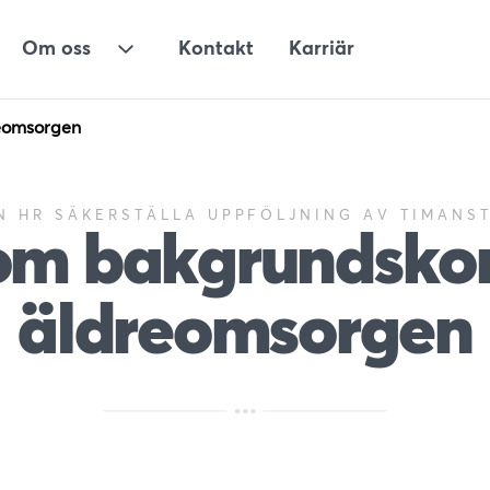
Om oss
Kontakt
Karriär
ermeny för Lösningar
Undermeny för Om oss
reomsorgen
N HR SÄKERSTÄLLA UPPFÖLJNING AV TIMANS
om bakgrundskont
äldreomsorgen