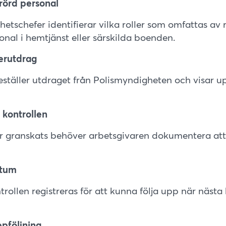
erörd personal
tschefer identifierar vilka roller som omfattas av r
nal i hemtjänst eller särskilda boenden.
terutdrag
ställer utdraget från Polismyndigheten och visar up
kontrollen
r granskats behöver arbetsgivaren dokumentera att
atum
rollen registreras för att kunna följa upp när nästa 
ppföljning