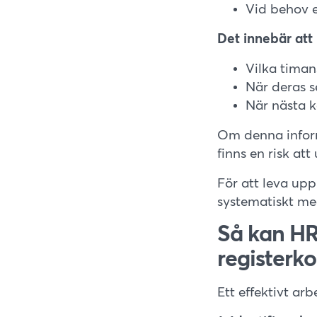
Vid behov e
Det innebär att
Vilka timan
När deras s
När nästa k
Om denna inform
finns en risk at
För att leva up
systematiskt me
Så kan HR
registerko
Ett effektivt ar