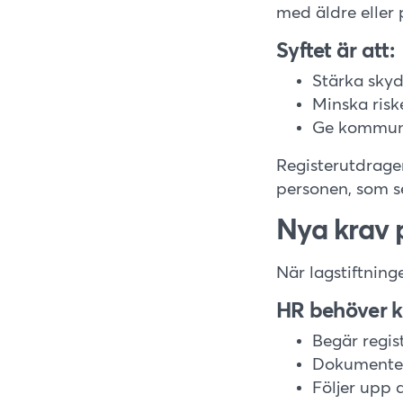
med äldre eller
Syftet är att:
Stärka skyd
Minska ris
Ge kommune
Registerutdrage
personen, som s
Nya krav 
När lagstiftning
HR behöver k
Begär regis
Dokumenter
Följer upp 