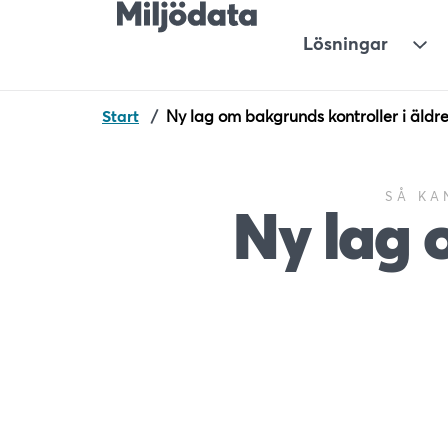
Lösningar
Und
Start
/
Ny lag om bakgrunds kontroller i äld
SÅ KA
Ny lag 