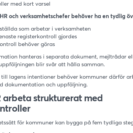
ller med kort varsel
 HR och verksamhetschefer behöver ha en tydlig öv
ställda som arbetar i verksamheten
enaste registerkontroll gjordes
ontroll behöver göras
ation hanteras i separata dokument, mejltrådar elle
t uppföljningen blir svår att hålla samman.
p till lagens intentioner behöver kommuner därför a
d dokumentation och uppföljning.
 arbeta strukturerat med
ntroller
betssätt för kommuner kan bygga på fem tydliga steg