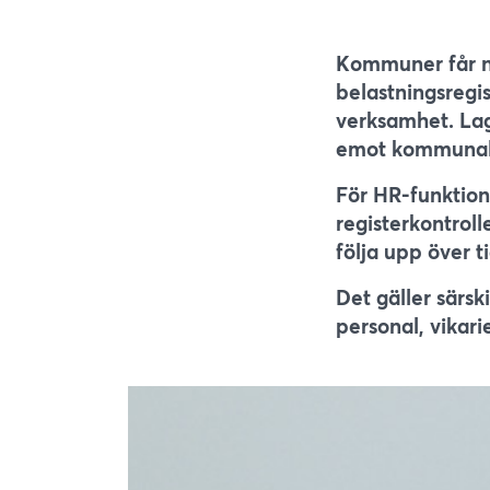
Kommuner får nu
belastningsregi
verksamhet. Lagä
emot kommunal o
För HR-funktion
registerkontrol
följa upp över ti
Det gäller särs
personal, vikari