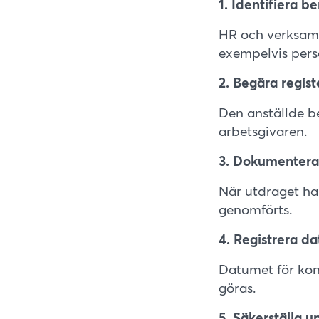
1. Identifiera b
HR och verksamhe
exempelvis perso
2. Begära regis
Den anställde be
arbetsgivaren.
3. Dokumentera 
När utdraget ha
genomförts.
4. Registrera d
Datumet för kont
göras.
5. Säkerställa u