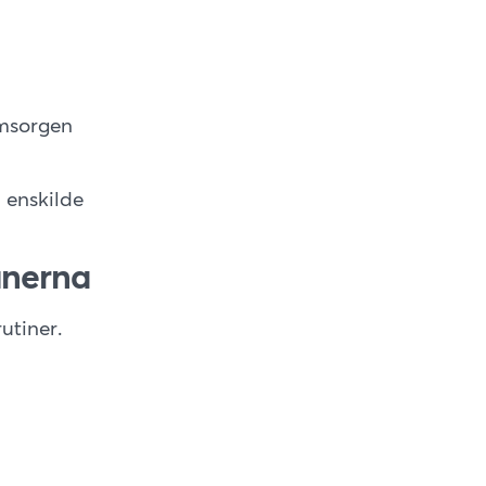
omsorgen
 enskilde
unerna
utiner.