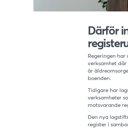
Därför i
register
Regeringen har 
verksamhet där 
är äldreomsorgen
boenden.
Tidigare har lags
verksamheter so
motsvarande regl
Den nya lagstif
register i samb