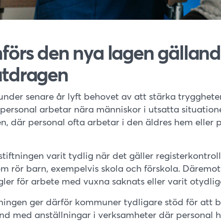
nförs den nya lagen gällan
utdragen
under senare år lyft behovet av att stärka trygghet
personal arbetar nära människor i utsatta situation
, där personal ofta arbetar i den äldres hem eller p
tiftningen varit tydlig när det gäller registerkontroll
m rör barn, exempelvis skola och förskola. Däremot
er för arbete med vuxna saknats eller varit otydlig
tningen ger därför kommuner tydligare stöd för att 
and med anställningar i verksamheter där personal 