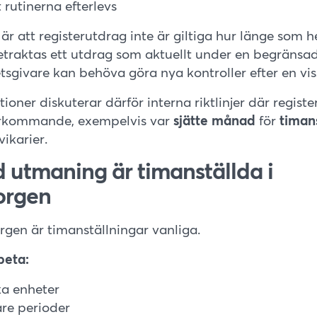
 rutinerna efterlevs
är att registerutdrag inte är giltiga hur länge som hel
aktas ett utdrag som aktuellt under en begränsad 
tsgivare kan behöva göra nya kontroller efter en viss
oner diskuterar därför interna riktlinjer där regist
terkommande, exempelvis var
sjätte månad
för
timan
ikarier.
d utmaning är timanställda i
orgen
gen är timanställningar vanliga.
beta:
ka enheter
re perioder