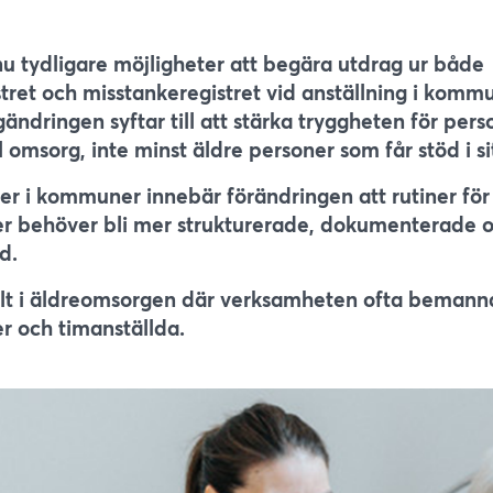
 tydligare möjligheter att begära utdrag ur både
stret och misstankeregistret vid anställning i komm
ndringen syftar till att stärka tryggheten för pers
msorg, inte minst äldre personer som får stöd i si
er i kommuner innebär förändringen att rutiner för
ler behöver bli mer strukturerade, dokumenterade o
d.
kilt i äldreomsorgen där verksamheten ofta bemann
er och timanställda.