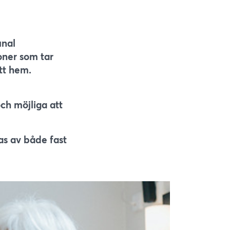
unal
oner som tar
tt hem.
ch möjliga att
as av både fast