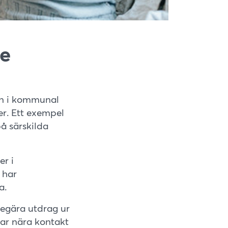
de
en i kommunal
er. Ett exempel
å särskilda
er i
 har
a.
begära utdrag ur
har nära kontakt