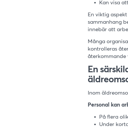
Kan visa att
En viktig aspekt 
sammanhang betr
innebär att arbe
Många organisati
kontrolleras å
återkommande v
En särskil
äldreoms
Inom äldreomsor
Personal kan ar
På flera oli
Under korta