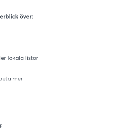
erblick över:
r lokala listor
rbeta mer
: