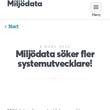
Meny
Meny
Start
4 MARS 2022
Miljödata söker fler
systemutvecklare!