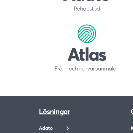
Lösningar
Adato
K