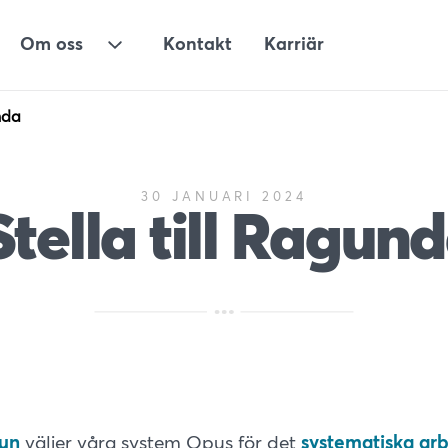
Om oss
Kontakt
Karriär
ermeny för Lösningar
Undermeny för Om oss
nda
30 JANUARI 2024
Stella till Ragu
un
väljer våra system Opus för det
systematiska arb