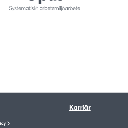
Karriär
icy