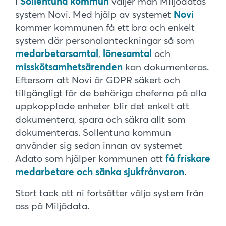
I
Sollentuna kommun
väljer man Miljödatas
system Novi. Med hjälp av systemet
Novi
kommer kommunen få ett bra och enkelt
system där personalanteckningar så som
medarbetarsamtal
,
lönesamtal
och
misskötsamhetsärenden
kan dokumenteras.
Eftersom att Novi är GDPR säkert och
tillgängligt för de behöriga cheferna på alla
uppkopplade enheter blir det enkelt att
dokumentera, spara och säkra allt som
dokumenteras. Sollentuna kommun
använder sig sedan innan av systemet
Adato som hjälper kommunen att
få friskare
medarbetare och sänka sjukfrånvaron
.
Stort tack att ni fortsätter välja system från
oss på Miljödata.